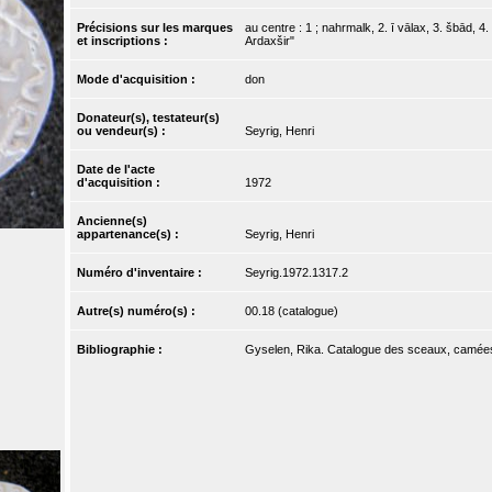
Précisions sur les marques
au centre : 1 ; nahrmalk, 2. ī vālax, 3. šbād,
et inscriptions :
Ardaxšir"
Mode d'acquisition :
don
Donateur(s), testateur(s)
ou vendeur(s) :
Seyrig, Henri
Date de l'acte
d'acquisition :
1972
Ancienne(s)
appartenance(s) :
Seyrig, Henri
Numéro d'inventaire :
Seyrig.1972.1317.2
Autre(s) numéro(s) :
00.18 (catalogue)
Bibliographie :
Gyselen, Rika. Catalogue des sceaux, camées et