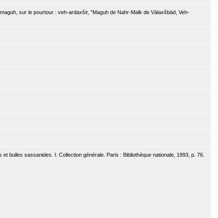
 4. maguh, sur le pourtour : veh-ardaxšir, "Maguh de Nahr-Malk de Vālaxšbād, Veh-
 bulles sassanides. I. Collection générale. Paris : Bibliothèque nationale, 1993, p. 76.