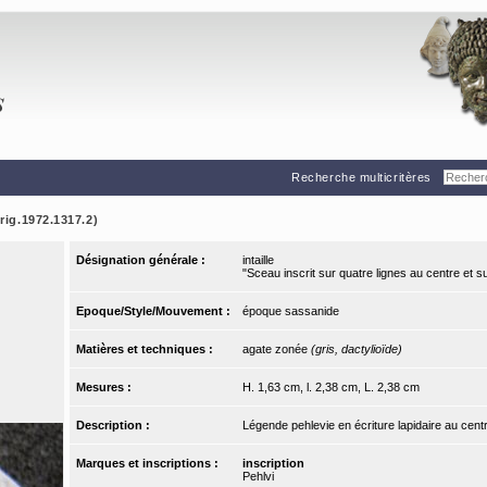
Recherche multicritères
yrig.1972.1317.2)
Désignation générale :
intaille
"Sceau inscrit sur quatre lignes au centre et su
Epoque/Style/Mouvement :
époque sassanide
Matières et techniques :
agate zonée
(gris, dactylioïde)
Mesures :
H. 1,63 cm, l. 2,38 cm, L. 2,38 cm
Description :
Légende pehlevie en écriture lapidaire au centr
Marques et inscriptions :
inscription
Pehlvi