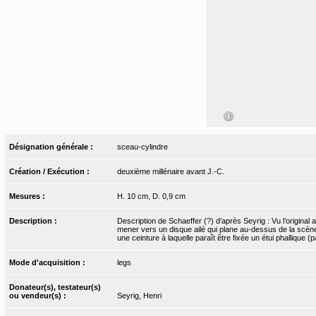
Désignation générale :
sceau-cylindre
Création / Exécution :
deuxième millénaire avant J.-C.
Mesures :
H. 10 cm, D. 0,9 cm
Description :
Description de Schaeffer (?) d’après Seyrig : Vu l’original a
mener vers un disque ailé qui plane au-dessus de la scène.
une ceinture à laquelle paraît être fixée un étui phallique (p
Mode d'acquisition :
legs
Donateur(s), testateur(s)
ou vendeur(s) :
Seyrig, Henri