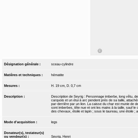
Désignation générale :
sceau-cylindre
Matières et techniques :
hématite
Mesures :
H. 19 cm, D. 0,7 cm
Description :
Description de Seyrig : Personnage imberbe, long vêtu, debo
carquois et un étui à arc pendent près de sa taille, attachés 
par-derrière par un lion. La caisse du char est munie de d
sont imberbes, tête nue et ont les mains à la taille, sauf
des chevaux, étoile et lapin ; sous le taureau, une étoile ; 
Mode d'acquisition :
legs
Donateur(s), testateur(s)
ou vendeur(s) :
Seyrig, Henri