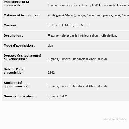
Précisions sur la
découverte :
Trouvé dans les ruines du temple d'Héra (temple A, identi
Matières et techniques :
argile
(peint (décor), rouge, trace, peint (décor), noir, trace
Mesures :
H. 10 cm, l. 14 cm, E. 5,5 cm
Description :
Fragment de la partie inférieure d’un mufle de lion.
Mode d'acquisition :
don
Donateur(s), testateur(s)
ou vendeur(s) :
Luynes, Honoré Théodoric d’Albert, duc de
Date de l'acte
d'acquisition :
1862
Ancienne(s)
appartenance(s) :
Luynes, Honoré Théodoric d’Albert, duc de
Numéro d'inventaire :
Luynes.784.2
Mentions légales