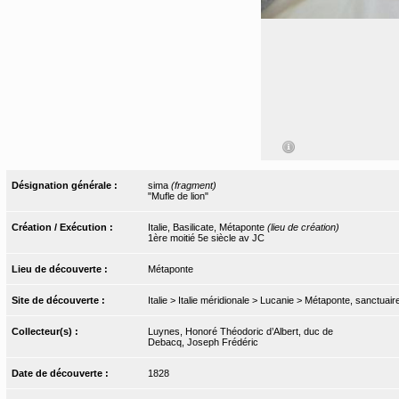
Désignation générale :
sima
(fragment)
"Mufle de lion"
Création / Exécution :
Italie, Basilicate, Métaponte
(lieu de création)
1ère moitié 5e siècle av JC
Lieu de découverte :
Métaponte
Site de découverte :
Italie > Italie méridionale > Lucanie > Métaponte, sanctuair
Collecteur(s) :
Luynes, Honoré Théodoric d’Albert, duc de
Debacq, Joseph Frédéric
Date de découverte :
1828