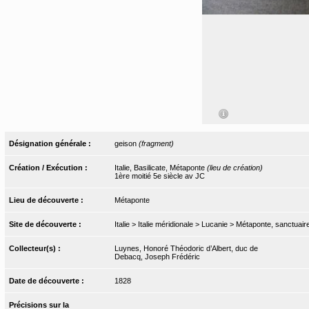
Désignation générale :
geison
(fragment)
Création / Exécution :
Italie, Basilicate, Métaponte
(lieu de création)
1ère moitié 5e siècle av JC
Lieu de découverte :
Métaponte
Site de découverte :
Italie > Italie méridionale > Lucanie > Métaponte, sanctuair
Collecteur(s) :
Luynes, Honoré Théodoric d’Albert, duc de
Debacq, Joseph Frédéric
Date de découverte :
1828
Précisions sur la