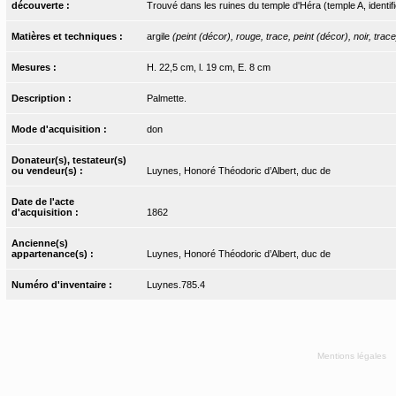
découverte :
Trouvé dans les ruines du temple d'Héra (temple A, identi
Matières et techniques :
argile
(peint (décor), rouge, trace, peint (décor), noir, trace
Mesures :
H. 22,5 cm, l. 19 cm, E. 8 cm
Description :
Palmette.
Mode d'acquisition :
don
Donateur(s), testateur(s)
ou vendeur(s) :
Luynes, Honoré Théodoric d’Albert, duc de
Date de l'acte
d'acquisition :
1862
Ancienne(s)
appartenance(s) :
Luynes, Honoré Théodoric d’Albert, duc de
Numéro d'inventaire :
Luynes.785.4
Mentions légales