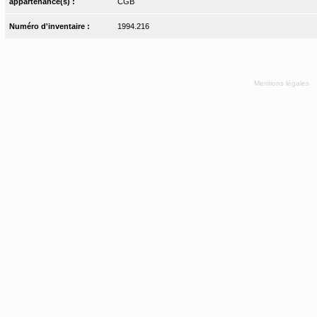
appartenance(s) :
CGB
Numéro d'inventaire :
1994.216
Mentions légales