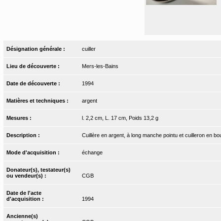
Désignation générale :
cuiller
Lieu de découverte :
Mers-les-Bains
Date de découverte :
1994
Matières et techniques :
argent
Mesures :
l. 2,2 cm, L. 17 cm, Poids 13,2 g
Description :
Cuillère en argent, à long manche pointu et cuilleron en bo
Mode d'acquisition :
échange
Donateur(s), testateur(s)
ou vendeur(s) :
CGB
Date de l'acte
d'acquisition :
1994
Ancienne(s)