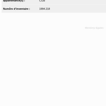
appartenance(s) :
CGB
Numéro d'inventaire :
1994.218
Mentions légales