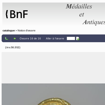
Panneau de gestion des cookies
catalogue
> Notice d'oeuvre
Oeuvre 16 de 16
Aller à l'œuvre
(inv.56.552)