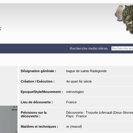
Recherche multicritères
Désignation générale :
bague de sainte Radegonde
Création / Exécution :
4e quart 6e siècle
Epoque/Style/Mouvement :
mérovingien
Lieu de découverte :
France
Précisions sur la
Découverte : Trouvée à Airvault (Deux-Sèvres
découverte :
Pays : France
Matières et techniques :
or
(massif)