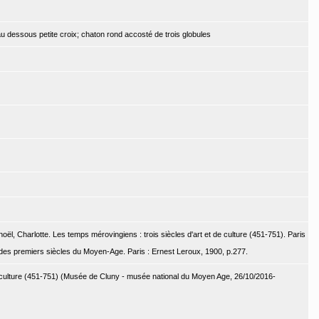
dessous petite croix; chaton rond accosté de trois globules
Denoël, Charlotte. Les temps mérovingiens : trois siècles d'art et de culture (451-751). Paris
 des premiers siècles du Moyen-Age. Paris : Ernest Leroux, 1900, p.277.
e culture (451-751) (Musée de Cluny - musée national du Moyen Age, 26/10/2016-