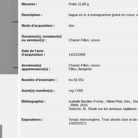
Mesures :
Poids 11,68 g
Description :
bague en or à monogramme gravé en creux; au 
Mode d'acquisition :
don
Donateur(s), testateur(s)
ou vendeur(s) :
Charier-Fillon, veuve
Date de l'acte
d'acquisition :
14/12/1909
Ancienne(s)
Charier-Fillon, veuve
appartenance(s) :
Fillon, Benjamin
Numéro d'inventaire :
inv.56.552
Autre(s) numéro(s) :
reg.Y.568
Bibliographie :
Isabelle Bardiès-Fronty., Villela-Petit, Inès., 
: RMN, 2016
Deloche, M.. Etude sur les anneaux sigillaires
Expositions :
Temps mérovingiens. Trois siècles d'art et d
13/02/2017)