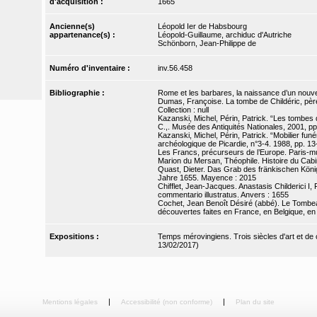
d'acquisition :
1665
Ancienne(s)
Léopold Ier de Habsbourg
appartenance(s) :
Léopold-Guillaume, archiduc d'Autriche
Schönborn, Jean-Philippe de
Numéro d'inventaire :
inv.56.458
Bibliographie :
Rome et les barbares, la naissance d’un nouv
Dumas, Françoise. La tombe de Childéric, père
Collection : null
Kazanski, Michel, Périn, Patrick. “Les tombes 
C.,. Musée des Antiquités Nationales, 2001, pp
Kazanski, Michel, Périn, Patrick. “Mobilier funé
archéologique de Picardie, n°3-4. 1988, pp. 13
Les Francs, précurseurs de l’Europe. Paris-m
Marion du Mersan, Théophile. Histoire du Cabin
Quast, Dieter. Das Grab des fränkischen König
Jahre 1655. Mayence : 2015
Chifflet, Jean-Jacques. Anastasis Childerici I
commentario illustratus. Anvers : 1655
Cochet, Jean Benoît Désiré (abbé). Le Tombeau 
découvertes faites en France, en Belgique, en
Expositions :
Temps mérovingiens. Trois siècles d'art et d
13/02/2017)
Mentions légales
Accessibilité (non conforme)
Plan du site