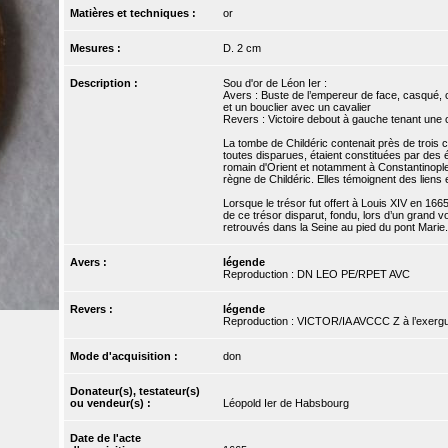
Matières et techniques :
or
Mesures :
D. 2 cm
Description :
Sou d'or de Léon Ier :
Avers : Buste de l’empereur de face, casqué, c
et un bouclier avec un cavalier
Revers : Victoire debout à gauche tenant une c
La tombe de Childéric contenait près de trois
toutes disparues, étaient constituées par des 
romain d'Orient et notamment à Constantinople
règne de Childéric. Elles témoignent des liens e
Lorsque le trésor fut offert à Louis XIV en 1665,
de ce trésor disparut, fondu, lors d’un grand 
retrouvés dans la Seine au pied du pont Marie.
Avers :
légende
Reproduction : DN LEO PE/RPET AVC
Revers :
légende
Reproduction : VICTOR/IA AVCCC Z à l’exer
Mode d'acquisition :
don
Donateur(s), testateur(s)
ou vendeur(s) :
Léopold Ier de Habsbourg
Date de l'acte