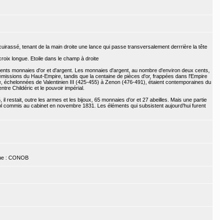
uirassé, tenant de la main droite une lance qui passe transversalement derrrière la tête
roix longue. Etoile dans le champ à droite
 cents monnaies d'or et d'argent. Les monnaies d'argent, au nombre d'environ deux cents,
émissions du Haut-Empire, tandis que la centaine de pièces d'or, frappées dans l'Empire
, échelonnées de Valentinien III (425-455) à Zenon (476-491), étaient contemporaines du
ntre Childéric et le pouvoir impérial.
 il restait, outre les armes et les bijoux, 65 monnaies d’or et 27 abeilles. Mais une partie
vol commis au cabinet en novembre 1831. Les éléments qui subsistent aujourd’hui furent
gue : CONOB