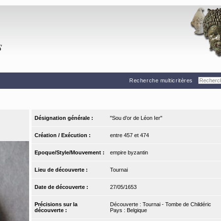
Recherche multicritères
Désignation générale :
"Sou d’or de Léon Ier"
Création / Exécution :
entre 457 et 474
Epoque/Style/Mouvement :
empire byzantin
Lieu de découverte :
Tournai
Date de découverte :
27/05/1653
Précisions sur la
Découverte : Tournai - Tombe de Childéric
découverte :
Pays : Belgique