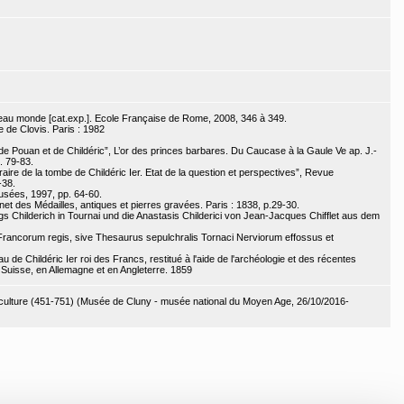
eau monde [cat.exp.]. Ecole Française de Rome, 2008, 346 à 349.
 de Clovis. Paris : 1982
de Pouan et de Childéric”, L’or des princes barbares. Du Caucase à la Gaule Ve ap. J.-
. 79-83.
raire de la tombe de Childéric Ier. Etat de la question et perspectives”, Revue
-38.
usées, 1997, pp. 64-60.
et des Médailles, antiques et pierres gravées. Paris : 1838, p.29-30.
s Childerich in Tournai und die Anastasis Childerici von Jean-Jacques Chifflet aus dem
, Francorum regis, sive Thesaurus sepulchralis Tornaci Nerviorum effossus et
de Childéric Ier roi des Francs, restitué à l'aide de l'archéologie et des récentes
 Suisse, en Allemagne et en Angleterre. 1859
e culture (451-751) (Musée de Cluny - musée national du Moyen Age, 26/10/2016-