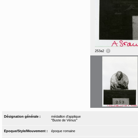
253a2
Désignation générale :
médaillon d'applique
"Buste de Vénus"
Epoque/Style/Mouvement :
époque romaine