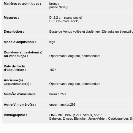
Matières et techniques :
bronze
patine
(brun)
Mesures :
D. 2,2 cm (sans socle)
H. 5 cm (avec socle)
Description :
Buste de Vénus voilée et diadémée. Elle agite un éventail de
Mode d'acquisition :
legs
Donateur(s), testateur(s)
ou vendeur(s) :
Oppermann, Auguste, commandant
Date de l'acte
d'acquisition :
1874
Ancienne(s)
appartenance(s) :
Oppermann, Auguste, commandant
Numéro d'inventaire :
bronze.253
Autre(s) numéro(s) :
oppermann.br.293
Bibliographie :
LIMC VIII. 1997, p.217, Venus, n°282.
Babelon, Ernest, Blanchet, Jules-Adrien. Catalogue des Bron