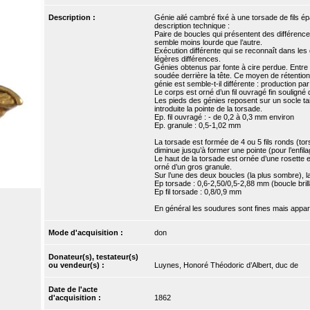
Description :
Génie ailé cambré fixé à une torsade de fils ép
description technique :
Paire de boucles qui présentent des différence
semble moins lourde que l’autre.
Exécution différente qui se reconnaît dans les
légères différences.
Génies obtenus par fonte à cire perdue. Entre le
soudée derrière la tête. Ce moyen de rétention
génie est semble-t-il différente : production pa
Le corps est orné d’un fil ouvragé fin souligné
Les pieds des génies reposent sur un socle taillé
introduite la pointe de la torsade.
Ep. fil ouvragé : - de 0,2 à 0,3 mm environ
Ep. granule : 0,5-1,02 mm
La torsade est formée de 4 ou 5 fils ronds (tor
diminue jusqu’à former une pointe (pour l’enfila
Le haut de la torsade est ornée d’une rosette en
orné d’un gros granule.
Sur l’une des deux boucles (la plus sombre), l
Ep torsade : 0,6-2,50/0,5-2,88 mm (boucle brill
Ep fil torsade : 0,8/0,9 mm
En général les soudures sont fines mais appar
Mode d'acquisition :
don
Donateur(s), testateur(s)
ou vendeur(s) :
Luynes, Honoré Théodoric d’Albert, duc de
Date de l'acte
d'acquisition :
1862