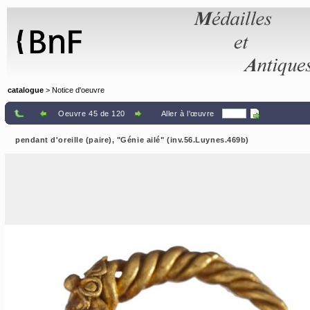
Panneau de gestion des cookies
catalogue
> Notice d'oeuvre
Oeuvre 45 de 120
Aller à l'œuvre
pendant d'oreille (paire), "Génie ailé" (inv.56.Luynes.469b)