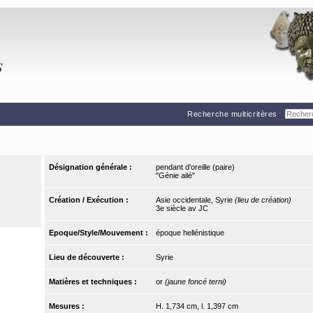
Recherche multicritères
Désignation générale :
pendant d'oreille (paire)
"Génie ailé"
Création / Exécution :
Asie occidentale, Syrie
(lieu de création)
3e siècle av JC
Epoque/Style/Mouvement :
époque hellénistique
Lieu de découverte :
Syrie
Matières et techniques :
or
(jaune foncé terni)
Mesures :
H. 1,734 cm, l. 1,397 cm