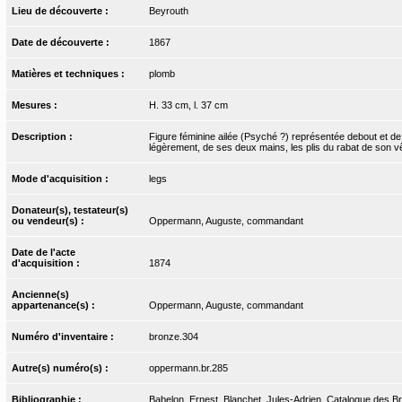
Lieu de découverte :
Beyrouth
Date de découverte :
1867
Matières et techniques :
plomb
Mesures :
H. 33 cm, l. 37 cm
Description :
Figure féminine ailée (Psyché ?) représentée debout et de f
légèrement, de ses deux mains, les plis du rabat de son vê
Mode d'acquisition :
legs
Donateur(s), testateur(s)
ou vendeur(s) :
Oppermann, Auguste, commandant
Date de l'acte
d'acquisition :
1874
Ancienne(s)
appartenance(s) :
Oppermann, Auguste, commandant
Numéro d'inventaire :
bronze.304
Autre(s) numéro(s) :
oppermann.br.285
Bibliographie :
Babelon, Ernest, Blanchet, Jules-Adrien. Catalogue des Bro