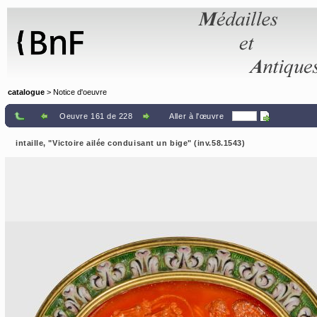
Panneau de gestion des cookies
catalogue
> Notice d'oeuvre
Oeuvre 161 de 228
Aller à l'œuvre
intaille, "Victoire ailée conduisant un bige" (inv.58.1543)