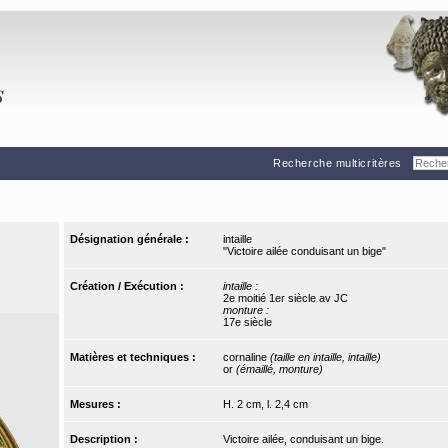
Recherche multicritères
Désignation générale :
intaille
"Victoire ailée conduisant un bige"
Création / Exécution :
intaille :
2e moitié 1er siècle av JC
monture :
17e siècle
Matières et techniques :
cornaline
(taille en intaille, intaille)
or
(émaillé, monture)
Mesures :
H. 2 cm, l. 2,4 cm
Description :
Victoire ailée, conduisant un bige.