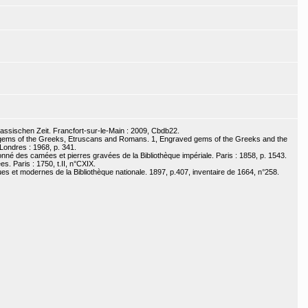
lassischen Zeit. Francfort-sur-le-Main : 2009, Cbdb22.
 gems of the Greeks, Etruscans and Romans. 1, Engraved gems of the Greeks and the
 Londres : 1968, p. 341.
onné des camées et pierres gravées de la Bibliothèque impériale. Paris : 1858, p. 1543.
s. Paris : 1750, t.II, n°CXIX.
s et modernes de la Bibliothèque nationale. 1897, p.407, inventaire de 1664, n°258.