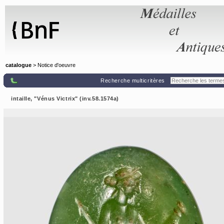
Panneau de gestion des cookies
catalogue
> Notice d'oeuvre
Recherche multicritères
intaille, "Vénus Victrix" (inv.58.1574a)