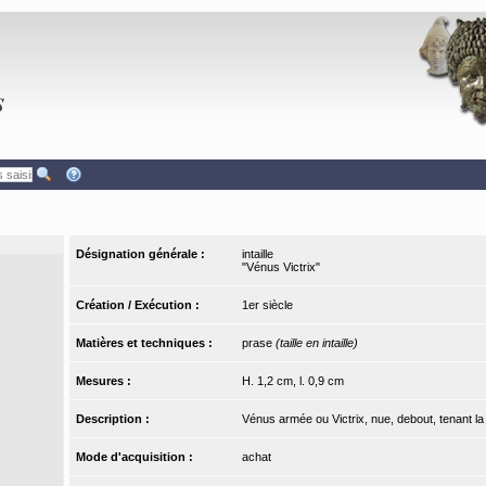
Désignation générale :
intaille
"Vénus Victrix"
Création / Exécution :
1er siècle
Matières et techniques :
prase
(taille en intaille)
Mesures :
H. 1,2 cm, l. 0,9 cm
Description :
Vénus armée ou Victrix, nue, debout, tenant la 
Mode d'acquisition :
achat