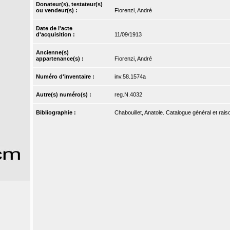
Donateur(s), testateur(s)
ou vendeur(s) :
Fiorenzi, André
Date de l'acte
d'acquisition :
11/09/1913
Ancienne(s)
appartenance(s) :
Fiorenzi, André
Numéro d'inventaire :
inv.58.1574a
Autre(s) numéro(s) :
reg.N.4032
Bibliographie :
Chabouillet, Anatole. Catalogue général et rai