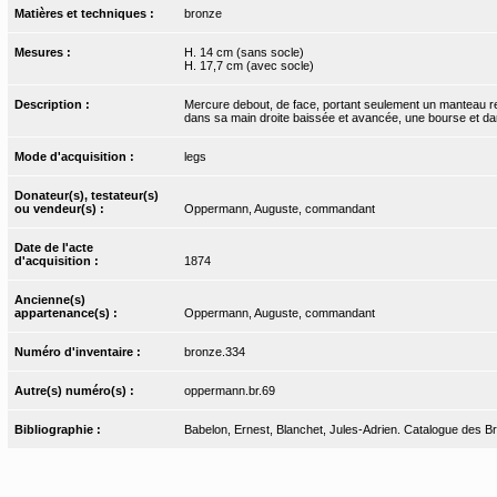
Matières et techniques :
bronze
Mesures :
H. 14 cm (sans socle)
H. 17,7 cm (avec socle)
Description :
Mercure debout, de face, portant seulement un manteau rej
dans sa main droite baissée et avancée, une bourse et da
Mode d'acquisition :
legs
Donateur(s), testateur(s)
ou vendeur(s) :
Oppermann, Auguste, commandant
Date de l'acte
d'acquisition :
1874
Ancienne(s)
appartenance(s) :
Oppermann, Auguste, commandant
Numéro d'inventaire :
bronze.334
Autre(s) numéro(s) :
oppermann.br.69
Bibliographie :
Babelon, Ernest, Blanchet, Jules-Adrien. Catalogue des Bro