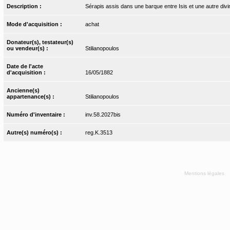
Description :
Sérapis assis dans une barque entre Isis et une autre divi
Mode d'acquisition :
achat
Donateur(s), testateur(s)
ou vendeur(s) :
Stilianopoulos
Date de l'acte
d'acquisition :
16/05/1882
Ancienne(s)
appartenance(s) :
Stilianopoulos
Numéro d'inventaire :
inv.58.2027bis
Autre(s) numéro(s) :
reg.K.3513
Mentions légales