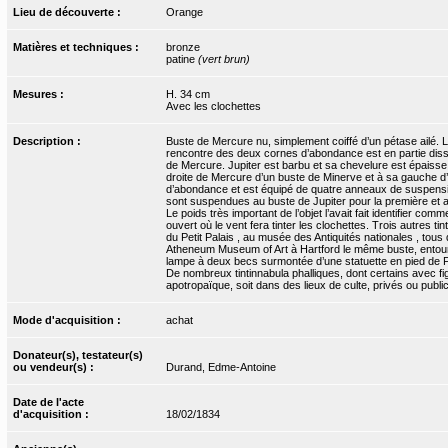
Lieu de découverte :
Orange
Matières et techniques :
bronze
patine
(vert brun)
Mesures :
H. 34 cm
Avec les clochettes
Description :
Buste de Mercure nu, simplement coiffé d’un pétase ailé. 
rencontre des deux cornes d’abondance est en partie dissimu
de Mercure. Jupiter est barbu et sa chevelure est épais
droite de Mercure d’un buste de Minerve et à sa gauche d
d’abondance et est équipé de quatre anneaux de suspensio
sont suspendues au buste de Jupiter pour la première et a
Le poids très important de l’objet l’avait fait identifier co
ouvert où le vent fera tinter les clochettes. Trois autre
du Petit Palais , au musée des Antiquités nationales , tous
Atheneum Museum of Art à Hartford le même buste, entouré d
lampe à deux becs surmontée d’une statuette en pied de 
De nombreux tintinnabula phalliques, dont certains avec fig
apotropaïque, soit dans des lieux de culte, privés ou publi
Mode d'acquisition :
achat
Donateur(s), testateur(s)
ou vendeur(s) :
Durand, Edme-Antoine
Date de l'acte
d'acquisition :
18/02/1834