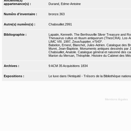
Ancienne(s)
appartenance(s) :
Durand, Edme-Antoine
Numéro d'inventaire :
bronze.363
Autre(s) numéro(s) :
Chabouillet.2991
Bibliographie :
Lapatin, Kenneth. The Berthouville Silver Treasure and Ro
Thesaurus cultus et rituum antiquorum (ThesCRA). Los-Ange
LIMC VIII. 1997, Zeus/Iuppiter, n°543*.
Babelon, Ernest, Blanchet, Jules-Adrien. Catalogue des Bro
Muret, Jean-Baptiste. Monuments antiques dessinés par J.-
Chabouillet, Anatole. Catalogue général et raisonné des ca
Marion du Mersan, Théophile. Histoire du Cabinet des Médai
Archives :
9 ACM 35 Acquisitions 1834
Expositions :
Le luxe dans l'Antiquité - Trésors de la Bibliothèque nati
Mentions légales