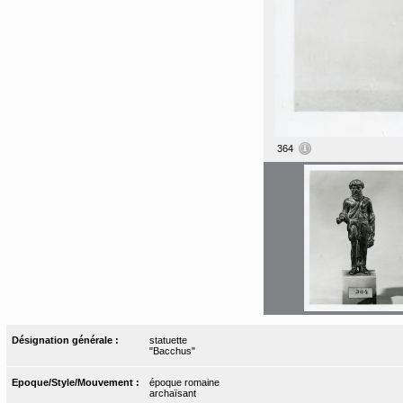
364
Désignation générale :
statuette
"Bacchus"
Epoque/Style/Mouvement :
époque romaine
archaïsant