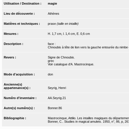
Utilisation / Destination :
magie
Lieu de découverte :
Athènes
Matières et techniques :
prase
(taille en intaille)
Mesures :
H. 1,7 cm, l. 1,4 cm, E. 0,6 cm
Description :
face :
Chnoubis à tête de lion vers la gauche entourée du nimbe 
Revers :
Signe de Chnoubis.
grec
Voir catalogue d'A. Mastrocinque.
Mode d'acquisition :
don
Ancienne(s)
appartenance(s) :
Seyrig, Henri
Numéro d'inventaire :
AA.Seyrig.21
Autre(s) numéro(s) :
Bonner.86
Bibliographie :
Mastrocinque, Attilio. Les intailles magiques du départemen
Bonner, C.. Studies in magical amulets. 1950, n°, 86, p, 26