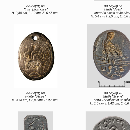
AA.Seyrig.64
AA.Seyrig.65
"Inscription juive"
intaille "Arès"
H. 2,88 cm, l. 1,9 cm, E. 0,43 cm
entre 2e siècle et 3e sièc
H. 5,4 cm, l. 2,9 cm, E. 0,6
AA.Seyrig.68
AA.Seyrig.70
intaille "Jésus"
intaille "Sirène"
H. 3,78 cm, l. 2,82 cm, P. 0,5 cm
entre 1er siècle et 3e sièc
H. 1,3 cm, l. 1,42 cm, E. 0,6