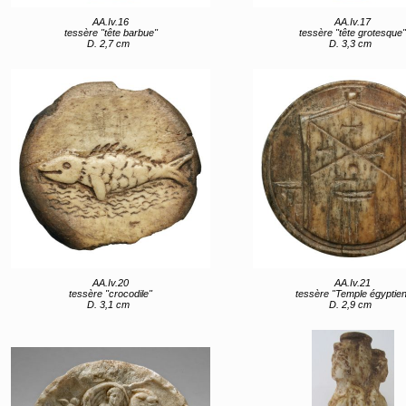
AA.Iv.16
AA.Iv.17
tessère "tête barbue"
tessère "tête grotesque
D. 2,7 cm
D. 3,3 cm
AA.Iv.20
AA.Iv.21
tessère "crocodile"
tessère "Temple égyptien
D. 3,1 cm
D. 2,9 cm