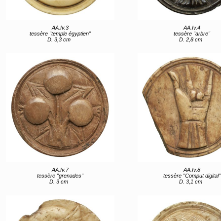
AA.Iv.3
AA.Iv.4
tessère "temple égyptien"
tessère "arbre"
D. 3,3 cm
D. 2,8 cm
AA.Iv.7
AA.Iv.8
tessère "grenades"
tessère "Comput digital"
D. 3 cm
D. 3,1 cm