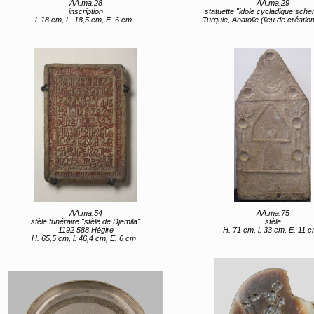
AA.ma.28
AA.ma.29
inscription
statuette "idole cycladique sché
l. 18 cm, L. 18,5 cm, E. 6 cm
Turquie, Anatolie (lieu de création) 4e quart 4e millén
AA.ma.54
AA.ma.75
stèle funéraire "stèle de Djemila"
stèle
1192 588 Hégire
H. 71 cm, l. 33 cm, E. 11 
H. 65,5 cm, l. 46,4 cm, E. 6 cm