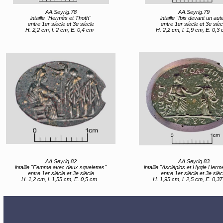
AA.Seyrig.78
AA.Seyrig.79
intaille "Hermès et Thoth"
intaille "Ibis devant un aute
entre 1er siècle et 3e siècle
entre 1er siècle et 3e sièc
H. 2,2 cm, l. 2 cm, E. 0,4 cm
H. 2,2 cm, l. 1,9 cm, E. 0,3
AA.Seyrig.82
AA.Seyrig.83
intaille "Femme avec deux squelettes"
intaille "Asclépios et Hygie Hermès et Caelestis (Héra 
entre 1er siècle et 3e siècle
entre 1er siècle et 3e sièc
H. 1,2 cm, l. 1,55 cm, E. 0,5 cm
H. 1,95 cm, l. 2,5 cm, E. 0,3