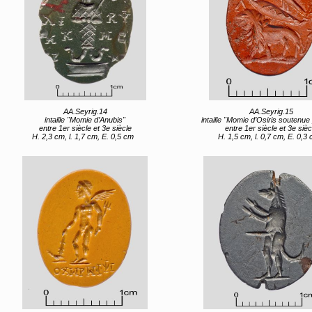
AA.Seyrig.14
AA.Seyrig.15
intaille "Momie d’Anubis"
intaille "Momie d’Osiris soutenue par u
entre 1er siècle et 3e siècle
entre 1er siècle et 3e sièc
H. 2,3 cm, l. 1,7 cm, E. 0,5 cm
H. 1,5 cm, l. 0,7 cm, E. 0,3