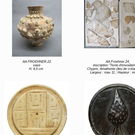
AA.FROEHNER.22
AA.Froehner.24
vase
inscription "Texte d’envoûte
H. 9,5 cm
Chypre, Amathonte (lieu de création) 3e
Largeur : max 11 ; Hauteur : 