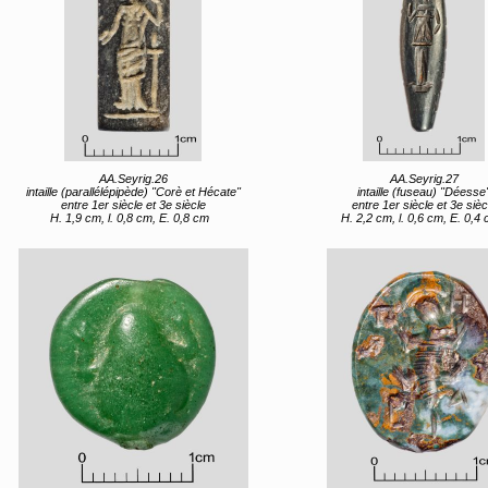
AA.Seyrig.26
AA.Seyrig.27
intaille (parallélépipède) "Corè et Hécate"
intaille (fuseau) "Déesse
entre 1er siècle et 3e siècle
entre 1er siècle et 3e sièc
H. 1,9 cm, l. 0,8 cm, E. 0,8 cm
H. 2,2 cm, l. 0,6 cm, E. 0,4