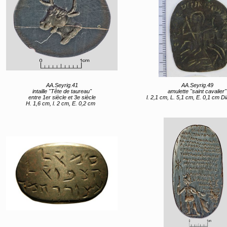
AA.Seyrig.41
AA.Seyrig.49
intaille "Tête de taureau"
amulette "saint cavalier"
entre 1er siècle et 3e siècle
l. 2,1 cm, L. 5,1 cm, E. 0,1 cm Diam. de la bél
H. 1,6 cm, l. 2 cm, E. 0,2 cm