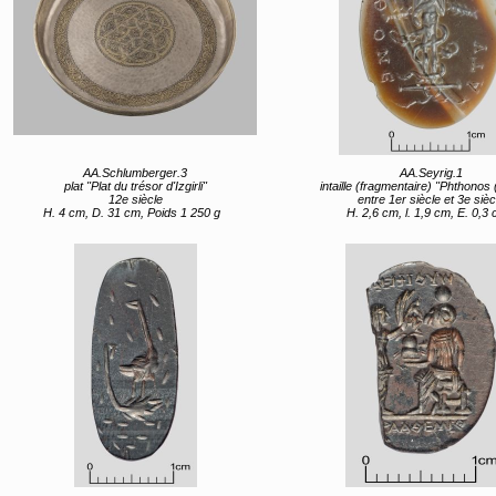
AA.Schlumberger.3
AA.Seyrig.1
plat "Plat du trésor d'Izgirli"
intaille (fragmentaire) "Phthonos (l'envie) ou le mauv
12e siècle
entre 1er siècle et 3e sièc
H. 4 cm, D. 31 cm, Poids 1 250 g
H. 2,6 cm, l. 1,9 cm, E. 0,3