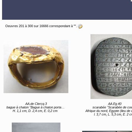
Oeuvres 201 à 300 sur 16666 correspondant à "".
AA.de Clercq.3
AA.Eg.40
bague à chaton "Bague à chaton portant la représentation d’une tête d’homme."
scarabée "Scarabée de co
H. 1,1 cm, D. 2,4 cm, E. 0,2 cm
Afrique du nord, Egypte (lieu de 
l. 3,7 cm, L. 5,3 cm, E. 2 