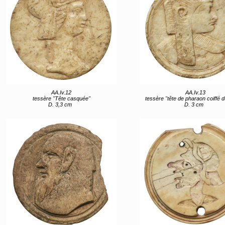
AA.Iv.12
AA.Iv.13
tessère "Tête casquée"
tessère "tête de pharaon coiffé du
D. 3,3 cm
D. 3 cm