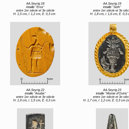
AA.Seyrig.18
AA.Seyrig.19
intaille "Eros"
intaille "Seth"
entre 1er siècle et 3e siècle
entre 1er siècle et 3e sièc
H. 1,5 cm, l. 1,2 cm, E. 0,3 cm
H. 1,8 cm, l. 1,6 cm, E. 0,3
AA.Seyrig.22
AA.Seyrig.23
intaille "Anubis"
intaille "Momie d’Osiris"
entre 1er siècle et 3e siècle
entre 1er siècle et 3e sièc
H. 1,9 cm, l. 1,5 cm, E. 0,3 cm
H. 1,7 cm, l. 1,2 cm, E. 0,3 cm (sans 