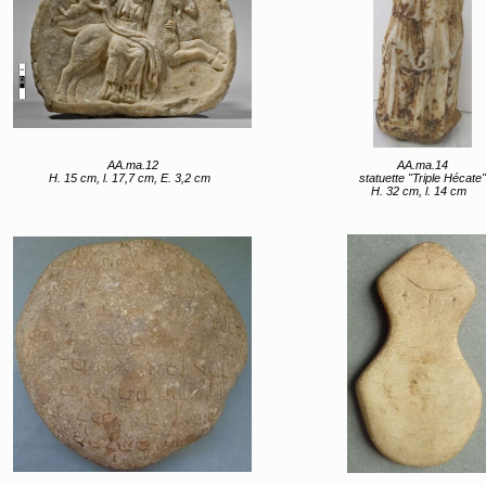
AA.ma.12
AA.ma.14
H. 15 cm, l. 17,7 cm, E. 3,2 cm
statuette "Triple Hécate"
H. 32 cm, l. 14 cm