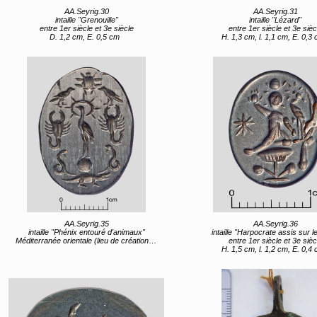
AA.Seyrig.30
AA.Seyrig.31
intaille "Grenouille"
intaille "Lézard"
entre 1er siècle et 3e siècle
entre 1er siècle et 3e sièc
D. 1,2 cm, E. 0,5 cm
H. 1,3 cm, l. 1,1 cm, E. 0,3
AA.Seyrig.35
AA.Seyrig.36
intaille "Phénix entouré d'animaux"
intaille "Harpocrate assis sur le
Méditerranée orientale (lieu de création) entre 1er siècle et 3e siècle
entre 1er siècle et 3e sièc
H. 1,5 cm, l. 1,2 cm, E. 0,4