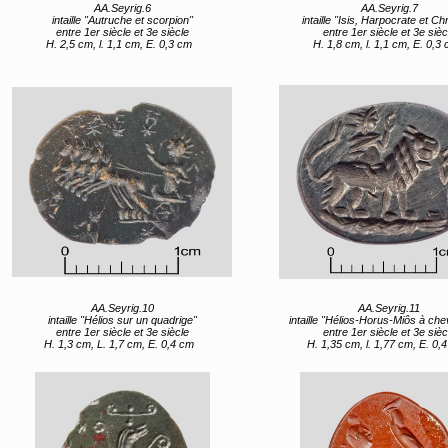
AA.Seyrig.6
AA.Seyrig.7
intaille "Autruche et scorpion"
intaille "Isis, Harpocrate et C
entre 1er siècle et 3e siècle
entre 1er siècle et 3e sièc
H. 2,5 cm, l. 1,1 cm, E. 0,3 cm
H. 1,8 cm, l. 1,1 cm, E. 0,3
AA.Seyrig.10
AA.Seyrig.11
intaille "Hélios sur un quadrige"
intaille "Hélios-Horus-Miôs à cheval sur 
entre 1er siècle et 3e siècle
entre 1er siècle et 3e sièc
H. 1,3 cm, L. 1,7 cm, E. 0,4 cm
H. 1,35 cm, l. 1,77 cm, E. 0,