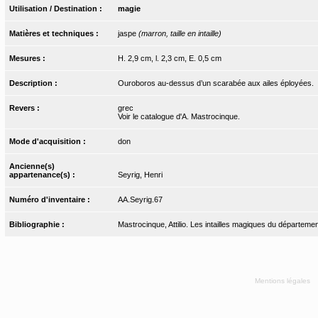
Utilisation / Destination :
magie
Matières et techniques :
jaspe
(marron, taille en intaille)
Mesures :
H. 2,9 cm, l. 2,3 cm, E. 0,5 cm
Description :
Ouroboros au-dessus d’un scarabée aux ailes éployées.
Revers :
grec
Voir le catalogue d'A. Mastrocinque.
Mode d'acquisition :
don
Ancienne(s)
appartenance(s) :
Seyrig, Henri
Numéro d'inventaire :
AA.Seyrig.67
Bibliographie :
Mastrocinque, Attilio. Les intailles magiques du départemen
Mentions légales