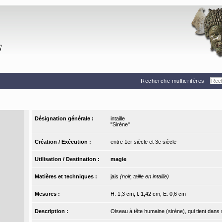
Recherche multicritères
Désignation générale :
intaille
"Sirène"
Création / Exécution :
entre 1er siècle et 3e siècle
Utilisation / Destination :
magie
Matières et techniques :
jais
(noir, taille en intaille)
Mesures :
H. 1,3 cm, l. 1,42 cm, E. 0,6 cm
Description :
Oiseau à tête humaine (sirène), qui tient dans