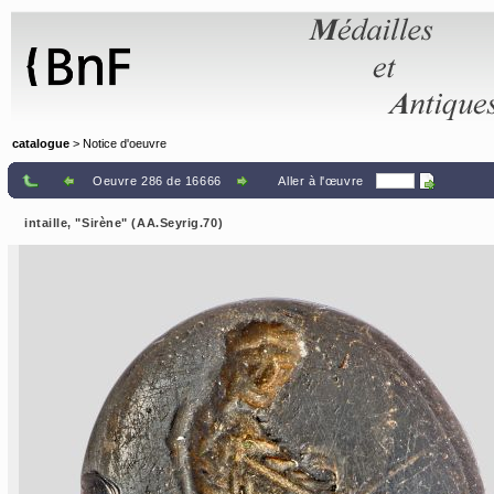
Panneau de gestion des cookies
catalogue
> Notice d'oeuvre
Oeuvre 286 de 16666
Aller à l'œuvre
intaille, "Sirène" (AA.Seyrig.70)