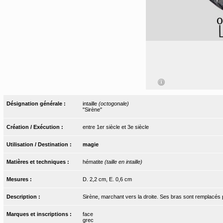
Désignation générale :
intaille
(octogonale)
"Sirène"
Création / Exécution :
entre 1er siècle et 3e siècle
Utilisation / Destination :
magie
Matières et techniques :
hématite
(taille en intaille)
Mesures :
D. 2,2 cm, E. 0,6 cm
Description :
Sirène, marchant vers la droite. Ses bras sont remplacés pa
Marques et inscriptions :
face
grec