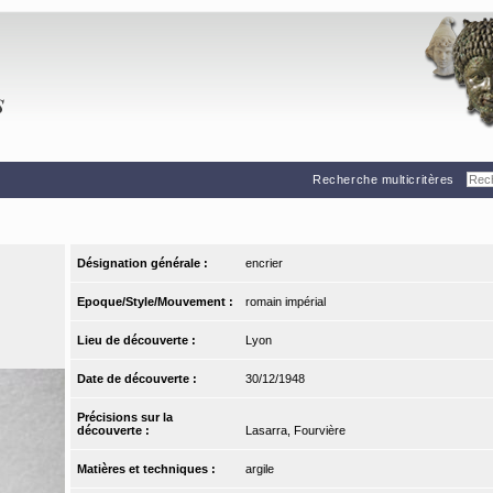
Recherche multicritères
Désignation générale :
encrier
Epoque/Style/Mouvement :
romain impérial
Lieu de découverte :
Lyon
Date de découverte :
30/12/1948
Précisions sur la
découverte :
Lasarra, Fourvière
Matières et techniques :
argile