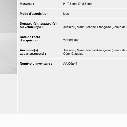
Mesures :
H. 7,6 cm, D. 8,5 cm
Mode d'acquisition :
legs
Donateur(s), testateur(s)
ou vendeur(s) :
Jusseau, Marie-Jeanne-Françoise (veuve de 
Date de l'acte
d'acquisition :
27/08/1962
Ancienne(s)
Jusseau, Marie-Jeanne-Françoise (veuve de 
appartenance(s) :
Côte, Claudius
Numéro d'inventaire :
AA.Côte.4