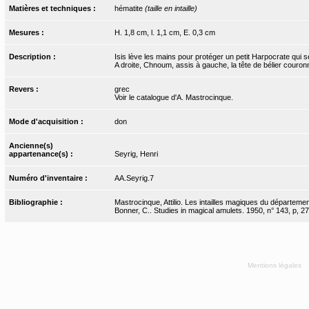
Matières et techniques :
hématite
(taille en intaille)
Mesures :
H. 1,8 cm, l. 1,1 cm, E. 0,3 cm
Description :
Isis lève les mains pour protéger un petit Harpocrate qui 
A droite, Chnoum, assis à gauche, la tête de bélier couronné
Revers :
grec
Voir le catalogue d'A. Mastrocinque.
Mode d'acquisition :
don
Ancienne(s)
appartenance(s) :
Seyrig, Henri
Numéro d'inventaire :
AA.Seyrig.7
Bibliographie :
Mastrocinque, Attilio. Les intailles magiques du départemen
Bonner, C.. Studies in magical amulets. 1950, n° 143, p, 27
Mentions légales