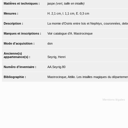
Matières et techniques :
jaspe
(vert, taille en intaille)
Mesures :
H. 2,1 cm, l. 1,1 cm, E. 0,3 cm
Description :
La momie d’Osiris entre Isis et Nephtys, couronnées, debou
Marques et inscriptions :
Voir catalogue d'A. Mastrocinque
Mode d'acquisition :
don
Ancienne(s)
appartenance(s) :
Seyrig, Henri
Numéro d'inventaire :
AA.Seyrig.80
Bibliographie :
Mastrocinque, Attilio. Les intailles magiques du départemen
Mentions légales