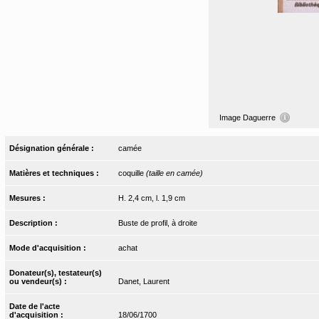
Image Daguerre
Désignation générale :
camée
Matières et techniques :
coquille
(taille en camée)
Mesures :
H. 2,4 cm, l. 1,9 cm
Description :
Buste de profil, à droite
Mode d'acquisition :
achat
Donateur(s), testateur(s)
ou vendeur(s) :
Danet, Laurent
Date de l'acte
d'acquisition :
18/06/1700