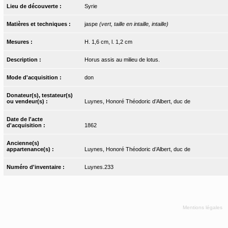
Lieu de découverte :
Syrie
Matières et techniques :
jaspe
(vert, taille en intaille, intaille)
Mesures :
H. 1,6 cm, l. 1,2 cm
Description :
Horus assis au milieu de lotus.
Mode d'acquisition :
don
Donateur(s), testateur(s)
ou vendeur(s) :
Luynes, Honoré Théodoric d’Albert, duc de
Date de l'acte
d'acquisition :
1862
Ancienne(s)
appartenance(s) :
Luynes, Honoré Théodoric d’Albert, duc de
Numéro d'inventaire :
Luynes.233
Mentions légales