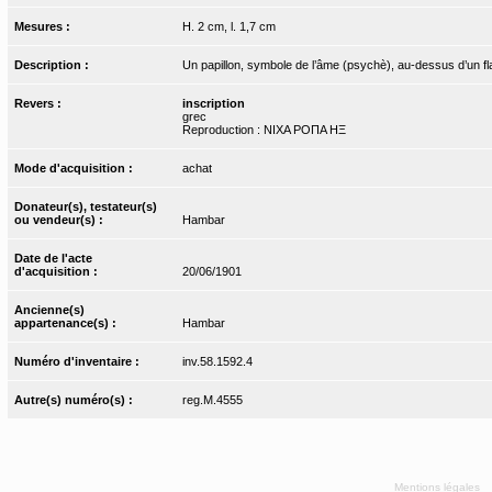
Mesures :
H. 2 cm, l. 1,7 cm
Description :
Un papillon, symbole de l’âme (psychè), au-dessus d’un f
Revers :
inscription
grec
Reproduction : ΝΙΧΑ ΡΟΠΑ ΗΞ
Mode d'acquisition :
achat
Donateur(s), testateur(s)
ou vendeur(s) :
Hambar
Date de l'acte
d'acquisition :
20/06/1901
Ancienne(s)
appartenance(s) :
Hambar
Numéro d'inventaire :
inv.58.1592.4
Autre(s) numéro(s) :
reg.M.4555
Mentions légales