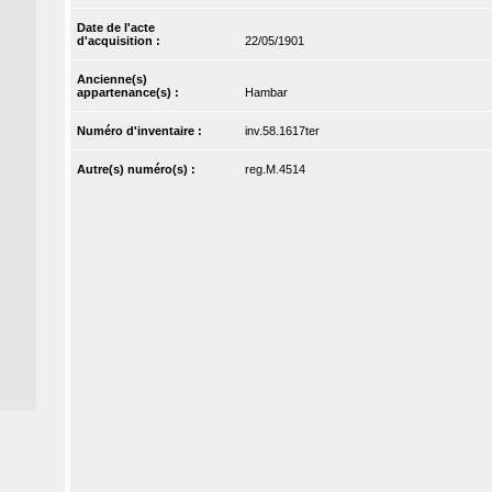
Date de l'acte
d'acquisition :
22/05/1901
Ancienne(s)
appartenance(s) :
Hambar
Numéro d'inventaire :
inv.58.1617ter
Autre(s) numéro(s) :
reg.M.4514