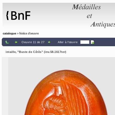
Panneau de gestion des cookies
catalogue
> Notice d'oeuvre
Oeuvre 11 de 27
Aller à l'œuvre
intaille, "Buste de Cérès" (inv.58.1617ter)