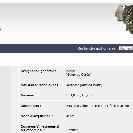
Recherche multicritères
Désignation générale :
intaille
"Buste de Cérès"
Matières et techniques :
cornaline
(taille en intaille)
Mesures :
H. 1,9 cm, l. 1,4 cm
Description :
Buste de Cérès, de profil, coiffée du calathos 
Mode d'acquisition :
achat
Donateur(s), testateur(s)
ou vendeur(s) :
Hambar