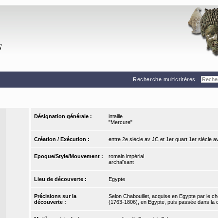
Recherche multicritères
Désignation générale :
intaille
"Mercure"
Création / Exécution :
entre 2e siècle av JC et 1er quart 1er siècle a
Epoque/Style/Mouvement :
romain impérial
archaïsant
Lieu de découverte :
Egypte
Précisions sur la
Selon Chabouillet, acquise en Egypte par le che
découverte :
(1763-1806), en Egypte, puis passée dans la c