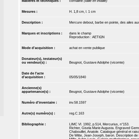
Matières et techniques :
cornaline
(taille en intaille)
Mesures :
H. 1,8 cm, l. 1 cm
Description :
Mercure debout, barbe en pointe, des ailes aux 
Marques et inscriptions :
dans le champ
Reproduction : ΑΕΤΙΩΝ
Mode d'acquisition :
achat en vente publique
Donateur(s), testateur(s)
ou vendeur(s) :
Beugnot, Gustave Adolphe (vicomte)
Date de l'acte
d'acquisition :
05/05/1840
Ancienne(s)
appartenance(s) :
Beugnot, Gustave Adolphe (vicomte)
Numéro d'inventaire :
inv.58.1597
Autre(s) numéro(s) :
reg.C.163
Bibliographie :
LIMC VI. 1992, p.514, Mercurius, n°153.
Richter, Gisela Marie Augusta. Engraved Gems
Chabouillet, Anatole. Catalogue général et rai
De Witte, Jean-Joseph, baron. Description de la