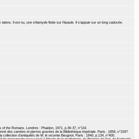
talons. Il est nu, une chlamyde flotte sur l’épaule. Il s’appuie sur un long caducée.
 of the Romans. Londres : Phaidon, 1971, p.36-37, n°116.
sonné des camées et pierres gravées de la Bibliothèque impériale. Paris : 1858, n°1597.
 collection d’antiquités de M. le vicomte Beugnot. Paris : 1840, p.134, n°400.