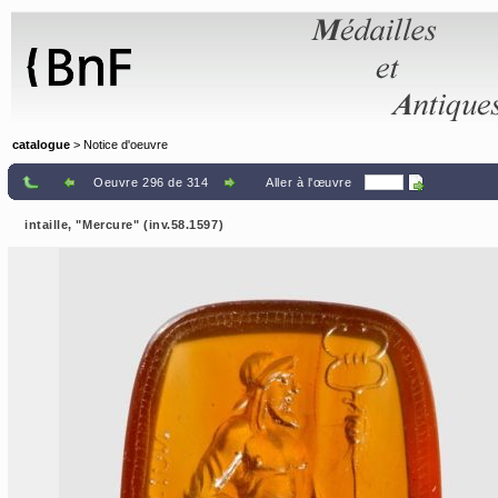
Panneau de gestion des cookies
catalogue
> Notice d'oeuvre
Oeuvre 296 de 314
Aller à l'œuvre
intaille, "Mercure" (inv.58.1597)