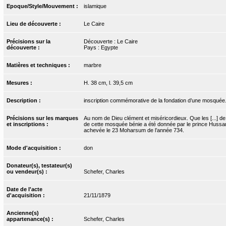
Epoque/Style/Mouvement :
islamique
Lieu de découverte :
Le Caire
Précisions sur la
Découverte : Le Caire
découverte :
Pays : Egypte
Matières et techniques :
marbre
Mesures :
H. 38 cm, l. 39,5 cm
Description :
inscription commémorative de la fondation d’une mosquée. U
Précisions sur les marques
Au nom de Dieu clément et miséricordieux. Que les [...] de 
et inscriptions :
de cette mosquée bénie a été donnée par le prince Hussam al
achevée le 23 Moharsum de l’année 734.
Mode d'acquisition :
don
Donateur(s), testateur(s)
ou vendeur(s) :
Schefer, Charles
Date de l'acte
d'acquisition :
21/11/1879
Ancienne(s)
appartenance(s) :
Schefer, Charles