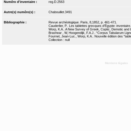
Numéro d'inventaire :
reg.D.2563
Autre(s) numéro(s) :
Chabouillet.3491
Bibliographie :
Revue archéologique. Paris, 8,1852, p. 461-471.
Cauderlier, P.. Les tablettes grecques d’Égypte: inventaire
Worp, K.A.. A New Survey of Greek, Coptic, Demotic and La
Brashear , W, Hoogendijk, F.A.J.. “Corpus Tabularum Lig
Fournet, Jean-Luc., Worp, K.A.. Nouvelle édition des "tab
Collection : null
Mentions légales