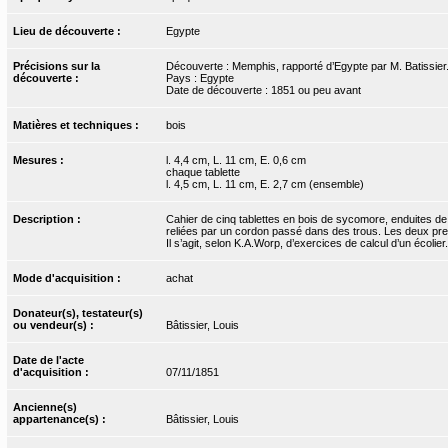
Lieu de découverte :
Egypte
Précisions sur la
Découverte : Memphis, rapporté d’Egypte par M. Batissier.
découverte :
Pays : Egypte
Date de découverte : 1851 ou peu avant
Matières et techniques :
bois
Mesures :
l. 4,4 cm, L. 11 cm, E. 0,6 cm
chaque tablette
l. 4,5 cm, L. 11 cm, E. 2,7 cm (ensemble)
Description :
Cahier de cinq tablettes en bois de sycomore, enduites de c
reliées par un cordon passé dans des trous. Les deux prem
Il s’agit, selon K.A.Worp, d’exercices de calcul d’un écoli
Mode d'acquisition :
achat
Donateur(s), testateur(s)
ou vendeur(s) :
Bâtissier, Louis
Date de l'acte
d'acquisition :
07/11/1851
Ancienne(s)
appartenance(s) :
Bâtissier, Louis