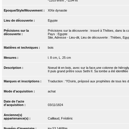
-1203 entre ; -1194 et
Epoque/Style/Mouvement :
XIXe dynastie
Lieu de découverte :
Egypte
Précisions sur la
Précisions sur la découverte : trouvé à Thèbes, dans la ca
découverte :
Pays : Egypte
Site, Adresse - Lieu-dit, Lieu de découverte : Thèbes, Egy
Matières et techniques :
bois
Mesures :
l. 8 cm, L. 25 cm
Description :
Noeud tit en bois, avec sur la face,une colonne de hiér
II puis grand prêtre sous Sethi II. Sa tombe a été identifi
Marques et inscriptions :
Traduction : “l’Osiris, préposé aux prophètes de tous les
Mode d'acquisition :
achat
Date de l'acte
d'acquisition :
03/11/1824
Ancienne(s)
appartenance(s) :
Cailliaud, Frédéric
Numéro d'inventaire :
inv.53.1468bis