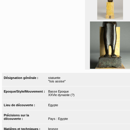
Désignation générale :
statuette
"Isis assise"
Epoque/Style/Mouvement :
Basse Epoque
XXVIe dynastie (?)
Lieu de découverte :
Egypte
Précisions sur la
découverte :
Pays : Egypte
Matières et techniques :
bronze