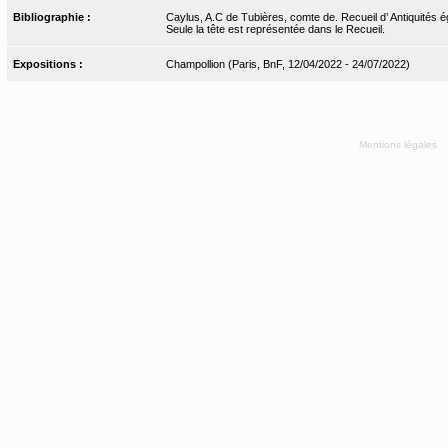
Bibliographie :
Caylus, A.C de Tubières, comte de. Recueil d’ Antiquités ég
Seule la tête est représentée dans le Recueil.
Expositions :
Champollion (Paris, BnF, 12/04/2022 - 24/07/2022)
Mentions légales