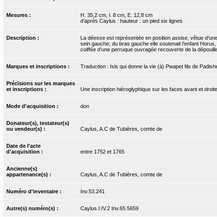
Mesures :
H. 35,2 cm, l. 8 cm, E. 12,8 cm
d’après Caylus : hauteur : un pied six lignes
Description :
La déesse est représentée en position assise, vêtue d’une
sein gauche; du bras gauche elle soutenait l’enfant Horus, au
coiffée d’une perruque ouvragée recouverte de la dépouille 
Marques et inscriptions :
Traduction : Isis qui donne la vie (à) Pwapet fils de Padis
Précisions sur les marques
et inscriptions :
Une inscription hiéroglyphique sur les faces avant et droit
Mode d'acquisition :
don
Donateur(s), testateur(s)
ou vendeur(s) :
Caylus, A.C de Tubières, comte de
Date de l'acte
d'acquisition :
entre 1752 et 1765
Ancienne(s)
appartenance(s) :
Caylus, A.C de Tubières, comte de
Numéro d'inventaire :
Inv.53.241
Autre(s) numéro(s) :
Caylus.I.IV.2 Inv.65.5659