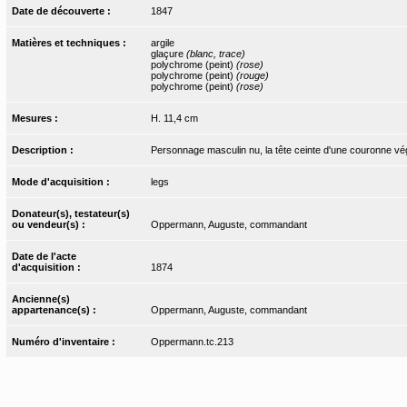
Date de découverte :
1847
Matières et techniques :
argile
glaçure
(blanc, trace)
polychrome (peint)
(rose)
polychrome (peint)
(rouge)
polychrome (peint)
(rose)
Mesures :
H. 11,4 cm
Description :
Personnage masculin nu, la tête ceinte d'une couronne végé
Mode d'acquisition :
legs
Donateur(s), testateur(s)
ou vendeur(s) :
Oppermann, Auguste, commandant
Date de l'acte
d'acquisition :
1874
Ancienne(s)
appartenance(s) :
Oppermann, Auguste, commandant
Numéro d'inventaire :
Oppermann.tc.213