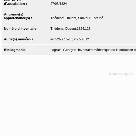
d'acquisition :
27/03/1824
Ancienne(s)
appartenance(s) :
Thédenat-Duvent, Sauveur-Fortuné
Numéro d'inventaire :
Thédenat.Duvent.1824.128
Autre(s) numéro(s) :
inv.52bis.1526 ; inv.53.612
Bibliographie :
Legrain, Georges. Inventaire méthodique de la collection d’
Mentions légales