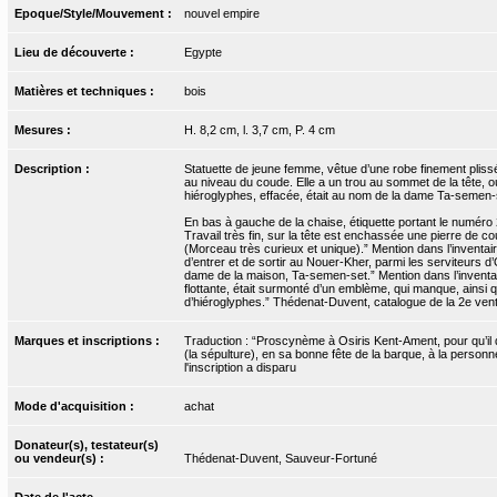
Epoque/Style/Mouvement :
nouvel empire
Lieu de découverte :
Egypte
Matières et techniques :
bois
Mesures :
H. 8,2 cm, l. 3,7 cm, P. 4 cm
Description :
Statuette de jeune femme, vêtue d’une robe finement pliss
au niveau du coude. Elle a un trou au sommet de la tête, où
hiéroglyphes, effacée, était au nom de la dame Ta-semen-se
En bas à gauche de la chaise, étiquette portant le numéro
Travail très fin, sur la tête est enchassée une pierre de c
(Morceau très curieux et unique).” Mention dans l’inventa
d’entrer et de sortir au Nouer-Kher, parmi les serviteurs d
dame de la maison, Ta-semen-set.” Mention dans l’inventaire
flottante, était surmonté d’un emblème, qui manque, ainsi qu
d’hiéroglyphes.” Thédenat-Duvent, catalogue de la 2e ven
Marques et inscriptions :
Traduction : “Proscynème à Osiris Kent-Ament, pour qu’il 
(la sépulture), en sa bonne fête de la barque, à la person
l'inscription a disparu
Mode d'acquisition :
achat
Donateur(s), testateur(s)
ou vendeur(s) :
Thédenat-Duvent, Sauveur-Fortuné
Date de l'acte