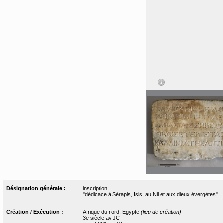
Désignation générale :
inscription
"dédicace à Sérapis, Isis, au Nil et aux dieux évergètes"
Création / Exécution :
Afrique du nord, Egypte
(lieu de création)
3e siècle av JC