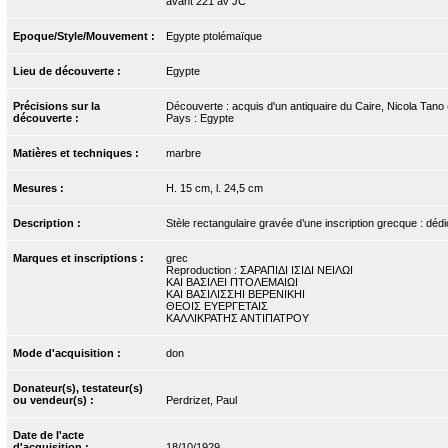
avant 221 av JC
Epoque/Style/Mouvement :
Egypte ptolémaïque
Lieu de découverte :
Egypte
Précisions sur la
Découverte : acquis d'un antiquaire du Caire, Nicola Tano
découverte :
Pays : Egypte
Matières et techniques :
marbre
Mesures :
H. 15 cm, l. 24,5 cm
Description :
Stèle rectangulaire gravée d’une inscription grecque : dédic
Marques et inscriptions :
grec
Reproduction : ΣΑΡΑΠΙΔΙ ΙΣΙΔΙ ΝΕΙΛΩΙ
ΚΑΙ ΒΑΣΙΛΕΙ ΠΤΟΛΕΜΑΙΩΙ
ΚΑΙ ΒΑΣΙΛΙΣΣΗΙ ΒΕΡΕΝΙΚΗΙ
ΘΕΟΙΣ ΕΥΕΡΓΕΤΑΙΣ
ΚΑΛΛΙΚΡΑΤΗΣ ΑΝΤΙΠΑΤΡΟΥ
Mode d'acquisition :
don
Donateur(s), testateur(s)
ou vendeur(s) :
Perdrizet, Paul
Date de l'acte
d'acquisition :
18/10/1929