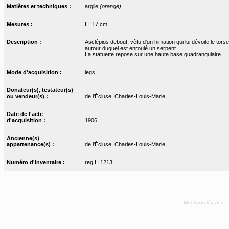
Matières et techniques :
argile
(orangé)
Mesures :
H. 17 cm
Description :
Asclépios debout, vêtu d'un himation qui lui dévoile le tor
autour duquel est enroulé un serpent.
La statuette repose sur une haute base quadrangulaire.
Mode d'acquisition :
legs
Donateur(s), testateur(s)
ou vendeur(s) :
de l'Écluse, Charles-Louis-Marie
Date de l'acte
d'acquisition :
1906
Ancienne(s)
appartenance(s) :
de l'Écluse, Charles-Louis-Marie
Numéro d'inventaire :
reg.H.1213
Mentions légales