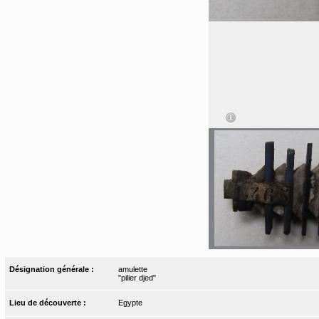
Désignation générale :
amulette
"pilier djed"
Lieu de découverte :
Egypte