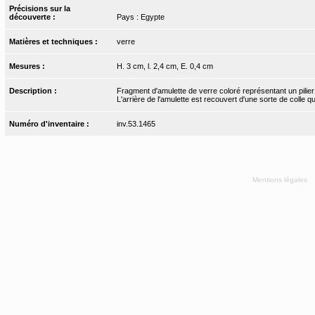
Précisions sur la
découverte :
Pays : Egypte
Matières et techniques :
verre
Mesures :
H. 3 cm, l. 2,4 cm, E. 0,4 cm
Description :
Fragment d'amulette de verre coloré représentant un pilier
L'arrière de l'amulette est recouvert d'une sorte de colle q
Numéro d'inventaire :
inv.53.1465
Mentions légales