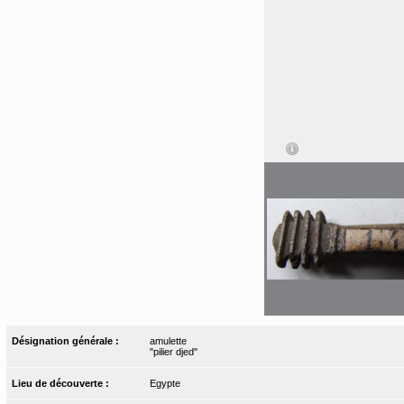
Désignation générale :
amulette
"pilier djed"
Lieu de découverte :
Egypte