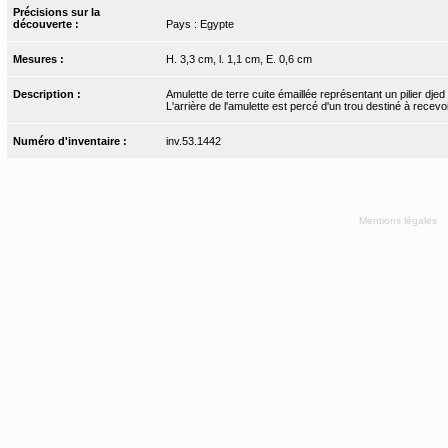
Précisions sur la
découverte :
Pays : Egypte
Mesures :
H. 3,3 cm, l. 1,1 cm, E. 0,6 cm
Description :
Amulette de terre cuite émaillée représentant un pilier dj
L'arrière de l'amulette est percé d'un trou destiné à recevoi
Numéro d'inventaire :
inv.53.1442
Mentions légales