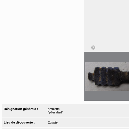
Désignation générale :
amulette
"pilier djed"
Lieu de découverte :
Egypte