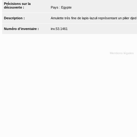
Précisions sur la
découverte :
Pays : Egypte
Description :
Amulette très fine de lapis-lazuli représentant un pilier dj
Numéro d'inventaire :
inv.53.1461
Mentions légales