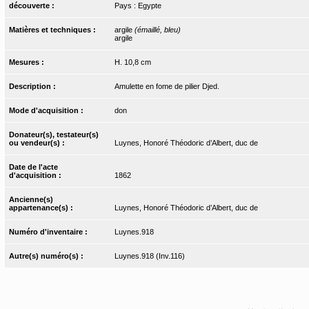
découverte :
Pays : Egypte
Matières et techniques :
argile
(émaillé, bleu)
argile
Mesures :
H. 10,8 cm
Description :
Amulette en fome de pilier Djed.
Mode d'acquisition :
don
Donateur(s), testateur(s)
ou vendeur(s) :
Luynes, Honoré Théodoric d’Albert, duc de
Date de l'acte
d'acquisition :
1862
Ancienne(s)
appartenance(s) :
Luynes, Honoré Théodoric d’Albert, duc de
Numéro d'inventaire :
Luynes.918
Autre(s) numéro(s) :
Luynes.918 (Inv.116)