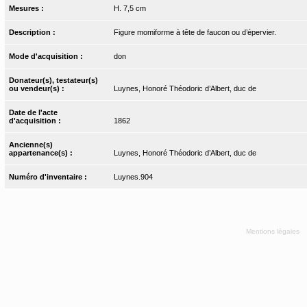
Mesures :
H. 7,5 cm
Description :
Figure momiforme à tête de faucon ou d’épervier.
Mode d'acquisition :
don
Donateur(s), testateur(s)
ou vendeur(s) :
Luynes, Honoré Théodoric d’Albert, duc de
Date de l'acte
d'acquisition :
1862
Ancienne(s)
appartenance(s) :
Luynes, Honoré Théodoric d’Albert, duc de
Numéro d'inventaire :
Luynes.904
Mentions légales