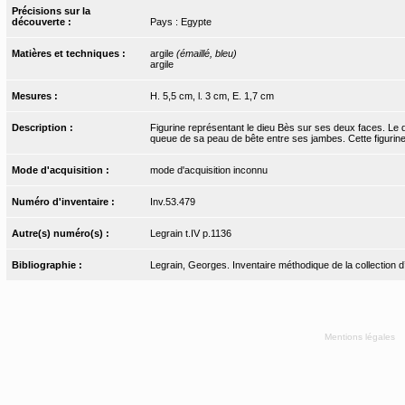
Précisions sur la
découverte :
Pays : Egypte
Matières et techniques :
argile
(émaillé, bleu)
argile
Mesures :
H. 5,5 cm, l. 3 cm, E. 1,7 cm
Description :
Figurine représentant le dieu Bès sur ses deux faces. Le 
queue de sa peau de bête entre ses jambes. Cette figurine 
Mode d'acquisition :
mode d'acquisition inconnu
Numéro d'inventaire :
Inv.53.479
Autre(s) numéro(s) :
Legrain t.IV p.1136
Bibliographie :
Legrain, Georges. Inventaire méthodique de la collection d
Mentions légales