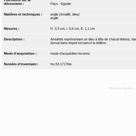
découverte :
Pays : Egypte
Matières et techniques :
argile
(émaillé, bleu)
argile
Mesures :
H. 3,3 cm, l. 0,6 cm, E. 1,1 cm
Description :
Amulette représentant un dieu à tête de chacal debout, dans
dorsal dans lequel est percé la bélière.
Mode d'acquisition :
mode d'acquisition inconnu
Numéro d'inventaire :
Inv.53.1717bis
Mentions légales