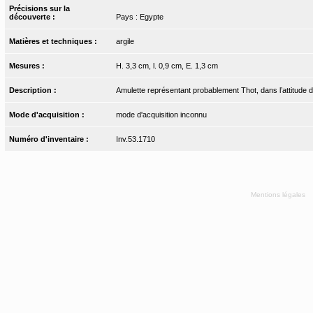
Précisions sur la
découverte :
Pays : Egypte
Matières et techniques :
argile
Mesures :
H. 3,3 cm, l. 0,9 cm, E. 1,3 cm
Description :
Amulette représentant probablement Thot, dans l’attitude de
Mode d'acquisition :
mode d'acquisition inconnu
Numéro d'inventaire :
Inv.53.1710
Mentions légales