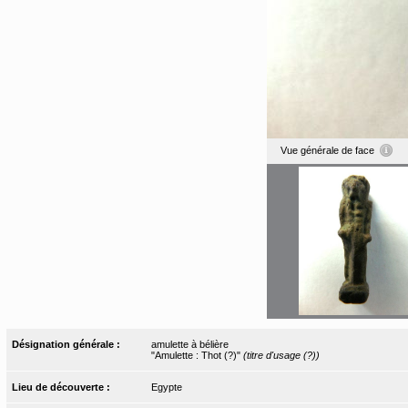
Vue générale de face
Désignation générale :
amulette à bélière
"Amulette : Thot (?)"
(titre d'usage (?))
Lieu de découverte :
Egypte