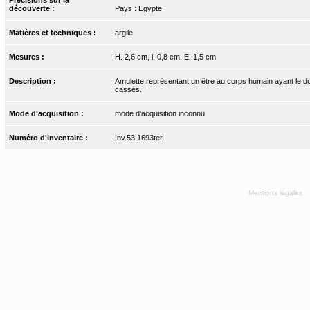
découverte :
Pays : Egypte
Matières et techniques :
argile
Mesures :
H. 2,6 cm, l. 0,8 cm, E. 1,5 cm
Description :
Amulette représentant un être au corps humain ayant le dos 
cassés.
Mode d'acquisition :
mode d'acquisition inconnu
Numéro d'inventaire :
Inv.53.1693ter
Mentions légales