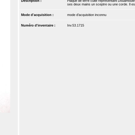
Description :
Plaque de terre cuite représentant Douamoutef de
ses deux mains un sceptre ou une corde. Il est
Mode d'acquisition :
mode d'acquisition inconnu
Numéro d'inventaire :
Inv.53.1715