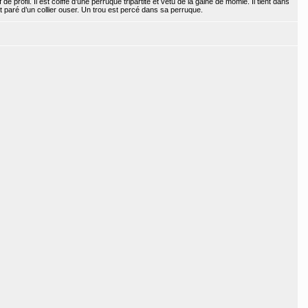
 profil. Il est coiffé d’une perruque tripartite et vêtu de la gaine de momie. Il tient dans
 paré d’un collier ouser. Un trou est percé dans sa perruque.