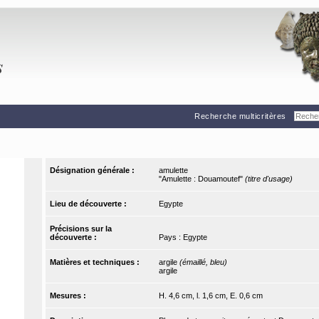
Recherche multicritères
Désignation générale :
amulette
"Amulette : Douamoutef"
(titre d'usage)
Lieu de découverte :
Egypte
Précisions sur la
découverte :
Pays : Egypte
Matières et techniques :
argile
(émaillé, bleu)
argile
Mesures :
H. 4,6 cm, l. 1,6 cm, E. 0,6 cm