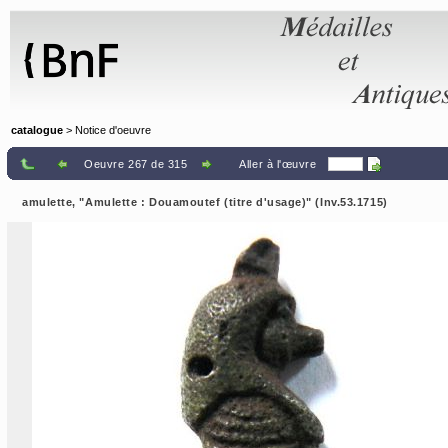
Panneau de gestion des cookies
catalogue
> Notice d'oeuvre
Oeuvre 267 de 315
Aller à l'œuvre
amulette, "Amulette : Douamoutef (titre d'usage)" (Inv.53.1715)