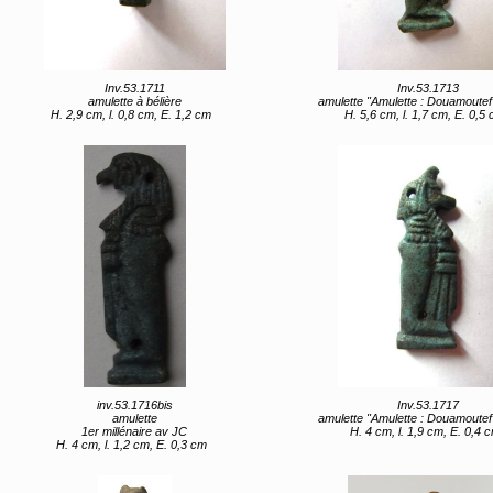
Inv.53.1711
Inv.53.1713
amulette à bélière
amulette "Amulette : Douamoutef" (titre 
H. 2,9 cm, l. 0,8 cm, E. 1,2 cm
H. 5,6 cm, l. 1,7 cm, E. 0,5
inv.53.1716bis
Inv.53.1717
amulette
amulette "Amulette : Douamoutef" (titre 
1er millénaire av JC
H. 4 cm, l. 1,9 cm, E. 0,4 
H. 4 cm, l. 1,2 cm, E. 0,3 cm