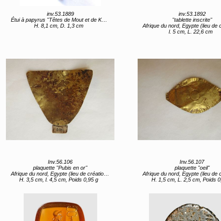
inv.53.1889
inv.53.1892
Étui à papyrus "Têtes de Mout et de Khonsou"
"tablette inscrite"
H. 8,1 cm, D. 1,3 cm
Afrique du nord, Egypte (lieu de création) 315/4 ou 303/
l. 5 cm, L. 22,6 cm
Inv.56.106
Inv.56.107
plaquette "Pubis en or"
plaquette "oeil"
Afrique du nord, Egypte (lieu de création) entre 4e quart 2e siècle et 1er quart 3e siècle
Afrique du nord, Egypte (lieu de création) entre 4e quart 2e siècle et 1er q
H. 3,5 cm, l. 4,5 cm, Poids 0,95 g
H. 1,5 cm, L. 2,5 cm, Poids 0