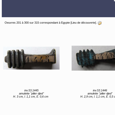
Oeuvres 201 à 300 sur 315 correspondant à Egypte [Lieu de découverte].
inv.53.1445
inv.53.1446
amulette "pilier djed"
amulette "pilier djed"
H. 3 cm, l. 1,1 cm, E. 0,6 cm
H. 2,9 cm, l. 1,1 cm, E. 0,5