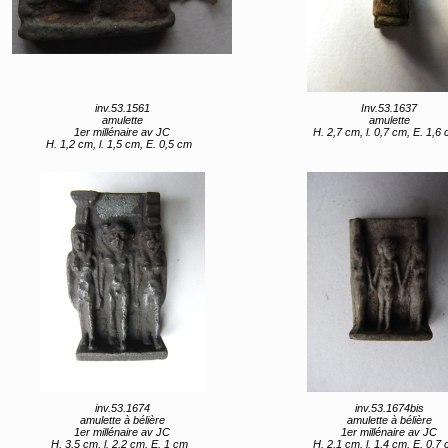
inv.53.1561
Inv.53.1637
amulette
amulette
1er millénaire av JC
H. 2,7 cm, l. 0,7 cm, E. 1,6
H. 1,2 cm, l. 1,5 cm, E. 0,5 cm
inv.53.1674
inv.53.1674bis
amulette à bélière
amulette à bélière
1er millénaire av JC
1er millénaire av JC
H. 3,5 cm, l. 2,2 cm, E. 1 cm
H. 2,1 cm, l. 1,4 cm, E. 0,7