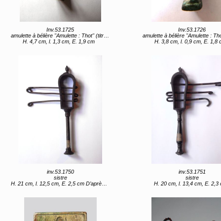
Inv.53.1725
Inv.53.1726
amulette à bélière "Amulette : Thot" (titre d'usage)
amulette à bélière "Amulette : Thot (?)" (titre d'
H. 4,7 cm, l. 1,3 cm, E. 1,9 cm
H. 3,8 cm, l. 0,9 cm, E. 1,8
inv.53.1750
inv.53.1751
sistre
sistre
H. 21 cm, l. 12,5 cm, E. 2,5 cm D’après Foucault : huit pouces D’après Caylus : sept pouces
H. 20 cm, l. 13,4 cm, E. 2,3