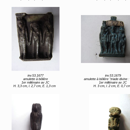
inv.53.1677
inv.53.1679
amulette à bélière
amulette à bélière "triade divine : Horus entre Isis 
1er millénaire av JC
1er millénaire av JC
H. 3,3 cm, l. 2,7 cm, E. 1,3 cm
H. 3 cm, l. 2 cm, E. 0,7 c