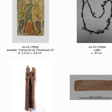
inv.53.1780ter
inv.53.1792bis
amulette "Cartouche de Thoutmosis III"
collier
H. 5,3 cm, l. 3,8 cm
L. 43 cm