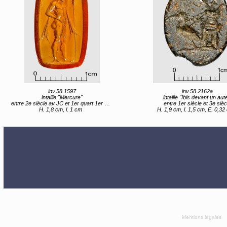
inv.58.1597
inv.58.2162a
intaille "Mercure"
intaille "Ibis devant un aute
entre 2e siècle av JC et 1er quart 1er siècle av JC
entre 1er siècle et 3e sièc
H. 1,8 cm, l. 1 cm
H. 1,9 cm, l. 1,5 cm, E. 0,32
Mentions légales