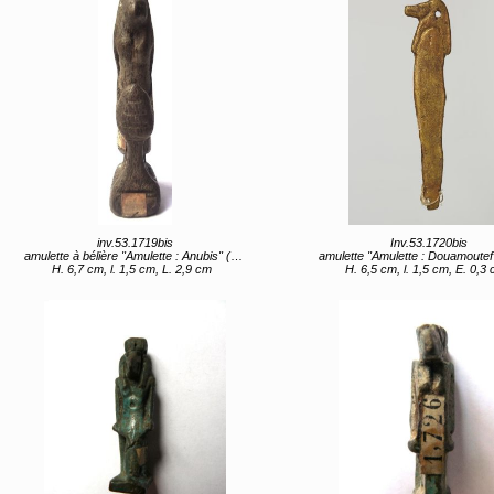
inv.53.1719bis
Inv.53.1720bis
amulette à bélière "Amulette : Anubis" (titre d'usage)
amulette "Amulette : Douamoutef" (titre 
H. 6,7 cm, l. 1,5 cm, L. 2,9 cm
H. 6,5 cm, l. 1,5 cm, E. 0,3