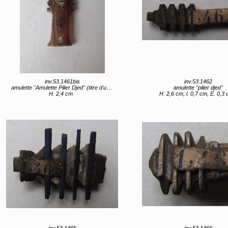
inv.53.1461bis
inv.53.1462
amulette "Amulette Pilier Djed" (titre d'usage)
amulette "pilier djed"
H. 2,4 cm
H. 2,6 cm, l. 0,7 cm, E. 0,3
inv.53.1465
inv.53.1466