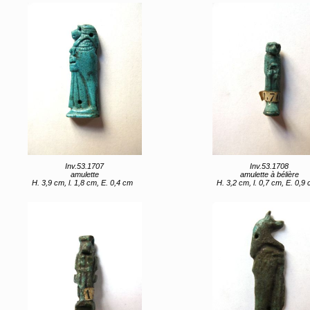
Inv.53.1707
Inv.53.1708
amulette
amulette à bélière
H. 3,9 cm, l. 1,8 cm, E. 0,4 cm
H. 3,2 cm, l. 0,7 cm, E. 0,9